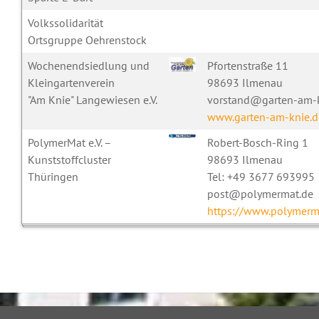
Volkssolidarität
Ortsgruppe Oehrenstock
Wochenendsiedlung und
Pfortenstraße 11
Kleingartenverein
98693 Ilmenau
"Am Knie" Langewiesen e.V.
vorstand@garten-am-k
www.garten-am-knie.d
PolymerMat e.V. –
Robert-Bosch-Ring 1
Kunststoffcluster
98693 Ilmenau
Thüringen
Tel: +49 3677 693995
post@polymermat.de
https://www.polymerm