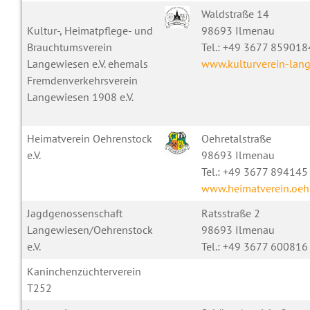
Waldstraße 14
Kultur-, Heimatpflege- und
98693 Ilmenau
Brauchtumsverein
Tel.: +49 3677 85901
Langewiesen e.V. ehemals
www.kulturverein-lan
Fremdenverkehrsverein
Langewiesen 1908 e.V.
Heimatverein Oehrenstock
Oehretalstraße
e.V.
98693 Ilmenau
Tel.: +49 3677 894145
www.heimatverein.oeh
Jagdgenossenschaft
Ratsstraße 2
Langewiesen/Oehrenstock
98693 Ilmenau
e.V.
Tel.: +49 3677 600816
Kaninchenzüchterverein
T252