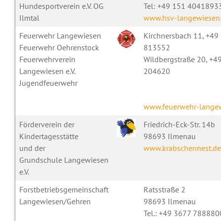
Hundesportverein e.V. OG
Tel: +49 151 4041893
Ilmtal
www.hsv-langewiesen
Feuerwehr Langewiesen
Kirchnersbach 11, +49
Feuerwehr Oehrenstock
813552
Feuerwehrverein
Wildbergstraße 20, +4
Langewiesen e.V.
204620
Jugendfeuerwehr
www.feuerwehr-lange
Förderverein der
Friedrich-Eck-Str. 14b
Kindertagesstätte
98693 Ilmenau
und der
www.krabschennest.de
Grundschule Langewiesen
e.V.
Forstbetriebsgemeinschaft
Ratsstraße 2
Langewiesen/Gehren
98693 Ilmenau
Tel.: +49 3677 788880