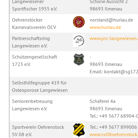
Langewiesener
Schöne Aussicht 2
Sportfischer 1955 e.V.
98693 Ilmenau
Oehrenstöcker
vorstand@huriau.de
Karnevalsverein ÖCV
www.huriau.de
Partnerschaftsring
www.psr-langewiesen.
Langewiesen e.V.
Schützengesellschaft
-
1723 e.V.
98693 Ilmenau
Email: kontakt@sg172
Selbsthilfegruppe 419 für
Osteoporose Langewiesen
Seniorenbetreuung
Schäferei 4a
Langewiesen e.V.
98693 Ilmenau
Tel.: +49 3677 68904-
Sportverein Oehrenstock
Tel.: +49 3677 899006
SV 08 e.V.
www.sv08oehrenstock